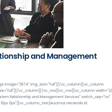
tionship and Management
ge image="2574" img_size="full"][/vc_column][vc_column
ize="full"][/vc_column][/vc_row][vc_row][vc_column width="2/
stem Relationship and Management Services" switch_sep="no"
 10px 0px"][vc_column_text]Aucimus reiciendis id.