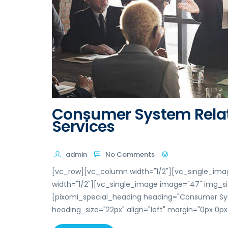
Consumer System Rela
Services
admin
No Comments
[vc_row][vc_column width="1/2"][vc_single_ima
width="1/2"][vc_single_image image="47" img_s
[pixomi_special_heading heading="Consumer Sy
heading_size="22px" align="left" margin="0px 0px