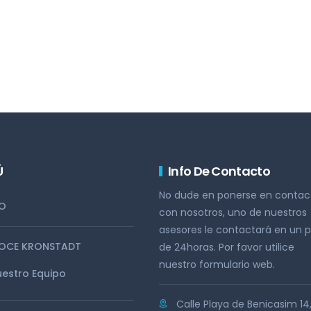
Ú
Info De Contacto
No dude en ponerse en contac
IO
con nosotros, uno de nuestros
asesores le contactará en un p
OCE KRONSTADT
de 24horas. Por favor utilice
nuestro formulario web.
estro Equipo
Calle Playa de Benicasim 14,