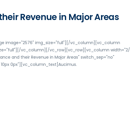
their Revenue in Major Areas
ge image="2576" img_size="full"][/vc_column][vc_column
ize="full"][/vc_column][/vc_row][vc_row][vc_column width="2/
ance and their Revenue in Major Areas" switch_sep="no"
x 10px 0px"][vc_column_text]Aucimus.